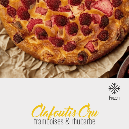
Clafoutis Cru
framboises & rhubarbe