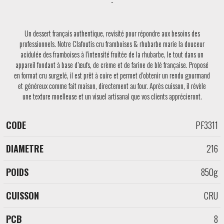
Un dessert français authentique, revisité pour répondre aux besoins des
professionnels. Notre Clafoutis cru framboises & rhubarbe marie la douceur
acidulée des framboises à l’intensité fruitée de la rhubarbe, le tout dans un
appareil fondant à base d’œufs, de crème et de farine de blé française. Proposé
en format cru surgelé, il est prêt à cuire et permet d’obtenir un rendu gourmand
et généreux comme fait maison, directement au four. Après cuisson, il révèle
une texture moelleuse et un visuel artisanal que vos clients apprécieront.
PF3311
CODE
DIAMETRE
POIDS
CUISSON
216
850g
CRU
8