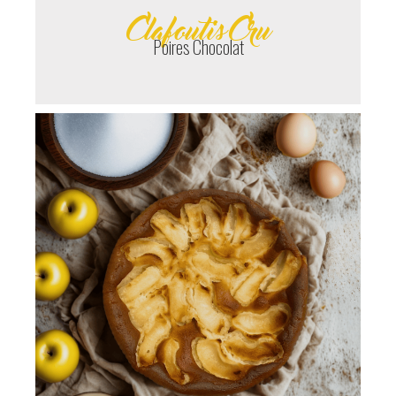
Clafoutis Cru
Poires Chocolat